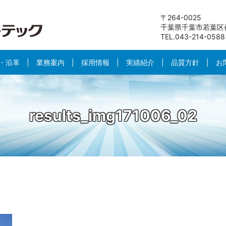
〒264-0025
千葉県千葉市若葉区都
TEL.043-214-0588
・沿革
業務案内
採用情報
実績紹介
品質方針
お
results_img171006_02