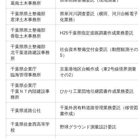
葛南土木事務所
千葉県県土整備部
県単河川調査委託（横田、河川台帳電子
君津土木事務所
化業務）
千葉県県土整備部
H25千葉県指定道路調書作成業務委託
香取土木事務所
千葉県県土整備部
社会資本整備交付金委託（動態観測その
北千葉道路建設事務
5）
所
千葉県企業庁
京葉港地区台帳作成（東2号線境界測量
臨海管理事務所
その2）
千葉県企業庁
千葉ＮＴ内陸建設事
ひかり工業団地引継図書作成業務委託
務所
千葉外房有料道路管理業務委託（移管図
千葉県道路公社
書作成）
千葉県佐倉西高等学
野球グラウンド測量設計委託
校