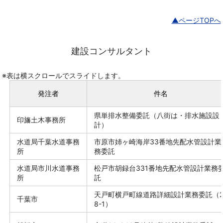
▲ページTOPへ
建設コンサルタント
※表は横スクロールでスライドします。
発注者
件名
県単排水整備委託（八街は・排水施設設
印旛土木事務所
計）
水道局千葉水道事務
市原市姉ヶ崎海岸33番地先配水管設計業
所
務委託
水道局市川水道事務
松戸市胡録台331番地先配水管設計業務
所
託
天戸町横戸町線道路詳細設計業務委託（
千葉市
8-1）