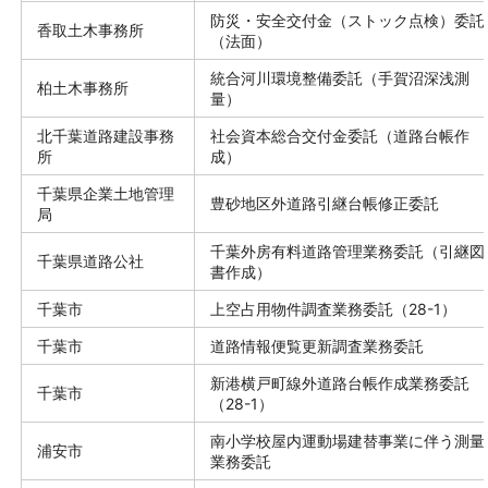
防災・安全交付金（ストック点検）委託
香取土木事務所
（法面）
統合河川環境整備委託（手賀沼深浅測
柏土木事務所
量）
北千葉道路建設事務
社会資本総合交付金委託（道路台帳作
所
成）
千葉県企業土地管理
豊砂地区外道路引継台帳修正委託
局
千葉外房有料道路管理業務委託（引継図
千葉県道路公社
書作成）
千葉市
上空占用物件調査業務委託（28-1）
千葉市
道路情報便覧更新調査業務委託
新港横戸町線外道路台帳作成業務委託
千葉市
（28-1）
南小学校屋内運動場建替事業に伴う測量
浦安市
業務委託