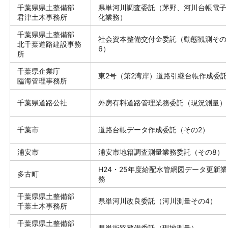
千葉県県土整備部
県単河川調査委託（茅野、河川台帳電子
君津土木事務所
化業務）
千葉県県土整備部
社会資本整備交付金委託（動態観測その
北千葉道路建設事務
6）
所
千葉県企業庁
東2号（第2湾岸）道路引継台帳作成委託
臨海管理事務所
千葉県道路公社
外房有料道路管理業務委託（現況測量）
千葉市
道路台帳データ作成委託（その2）
浦安市
浦安市地籍調査測量業務委託（その8）
H24・25年度給配水管網図データ更新業
多古町
務
千葉県県土整備部
県単河川改良委託（河川測量その4）
千葉土木事務所
千葉県県土整備部
県単街路整備委託（現地測量）