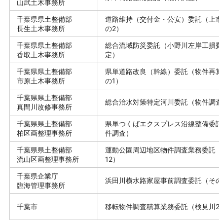
山武土木事務所
千葉県県土整備部
道路維持（交付金・公安）委託（上
長生土木事務所
の2）
千葉県県土整備部
総合流域防災委託（小野川左岸工損
香取土木事務所
定）
千葉県県土整備部
県単道路改良（幹線）委託（物件再
市原土木事務所
の1）
千葉県県土整備部
総合治水対策特定河川委託（物件調
真間川改修事務所
千葉県県土整備部
県単つくばエクスプレス沿線整備委
柏区画整理事務所
件調査）
千葉県県土整備部
運動公園周辺地区物件調査業務委託
流山区画整理事務所
12）
千葉県企業庁
浜田川横水路家屋事前調査委託（その
臨海管理事務所
千葉市
移転物件調査積算業務委託（検見川25