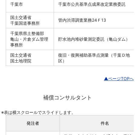
千葉市
千葉市公共基準点成果改定業務委託
国土交通省
管内渋滞調査業務24Ｆ13
千葉国道事務所
千葉県県土整備部
亀山・片倉ダム管理
貯水池内堆砂量測定委託（亀山ダム）
事務所
国土交通省
復旧・復興補助基準点測量（千葉Ｄ地
国土地理院
区）
▲ページTOPへ
補償コンサルタント
※表は横スクロールでスライドします。
発注者
件名