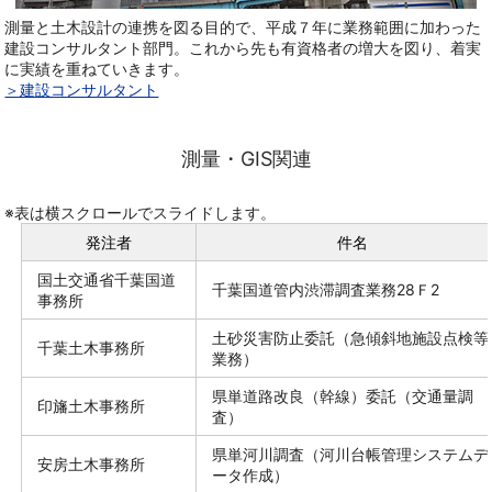
測量と土木設計の連携を図る目的で、平成７年に業務範囲に加わった
建設コンサルタント部門。これから先も有資格者の増大を図り、着実
に実績を重ねていきます。
＞建設コンサルタント
測量・GIS関連
※表は横スクロールでスライドします。
発注者
件名
国土交通省千葉国道
千葉国道管内渋滞調査業務28Ｆ2
事務所
土砂災害防止委託（急傾斜地施設点検等
千葉土木事務所
業務）
県単道路改良（幹線）委託（交通量調
印旛土木事務所
査）
県単河川調査（河川台帳管理システムデ
安房土木事務所
ータ作成）