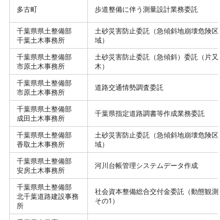
多古町
歩道整備に伴う測量設計業務委託
千葉県県土整備部
土砂災害防止委託（急傾斜地崩壊危険区
千葉土木事務所
域）
千葉県県土整備部
土砂災害防止委託（急傾斜）委託（片又
市原土木事務所
木）
千葉県県土整備部
道路交通情勢調査委託
市原土木事務所
千葉県県土整備部
千葉県指定道路調書等作成業務委託
成田土木事務所
千葉県県土整備部
土砂災害防止委託（急傾斜地崩壊危険区
香取土木事務所
域）
千葉県県土整備部
河川台帳管理システムデータ作成
安房土木事務所
千葉県県土整備部
社会資本整備総合交付金委託（動態観測
北千葉道路建設事務
その1）
所