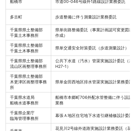
船橋市
市道00-046号線外1路線設計業務委託
多古町
歩道整備に伴う測量設計業務委託
千葉県県土整備部
県単街路整備委託（事業計画認可変更図
千葉土木事務所
作成）
千葉県県土整備部
県単交通安全対策委託（歩道測量設計）
千葉土木事務所
千葉県県土整備部
公共下水道（汚水）管渠実施設計委託（
流山区画整理事務所
H27-1）
千葉県県土整備部
木更津区画整理事務
県単金田西地区排水管渠実施設計業務委
所
千葉県水道局
船橋市本郷町706外配水管整備に伴う設
船橋水道事務所
業務
千葉県企業庁
幕張Ａ地区住宅地下水道引継補修設計委
臨海管理事務所
花見川2号線外道路実施設計業務委託（花
千葉市