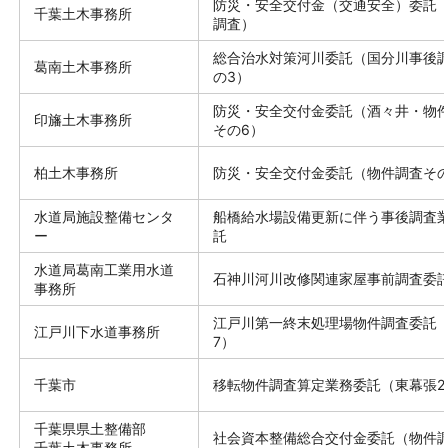
防災・安全交付金（交通安全）委託
千葉土木事務所
調査）
総合治水対策河川委託（国分川事後
葛南土木事務所
の3）
防災・安全交付金委託（酒々井・物
印旛土木事務所
その6）
柏土木事務所
防災・安全交付金委託（物件調査その
水道局施設整備センタ
船橋給水場設備更新に伴う事後調査
ー
託
水道局葛南工業用水道
石神川河川改修関連家屋事前調査委
事務所
江戸川第一終末処理場物件調査委託
江戸川下水道事務所
7）
千葉市
移転物件調査算定業務委託（東幕張28
千葉県県土整備部
社会資本整備総合交付金委託（物件
千葉土木事務所