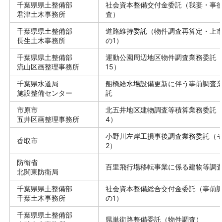
千葉県県土整備部
社会資本整備交付金委託（我妻・事
君津土木事務所
査）
千葉県県土整備部
道路維持委託（物件調査再算定・上
長生土木事務所
の1）
千葉県県土整備部
運動公園周辺地区物件調査業務委託
流山区画整理事務所
15）
千葉県水道局
船橋給水場設備更新に伴う事前調査
施設整備センター
託
市原市
北五井地区建物調査等積算業務委託
五井区画整理事務所
4）
小野川左岸工損事後調査業務委託（
香取市
2）
防衛省
百里飛行場移転事業に係る建物等調
北関東防衛局
千葉県県土整備部
社会資本整備総合交付金委託（事前
千葉土木事務所
の1）
千葉県県土整備部
県単街路整備委託（物件調査）