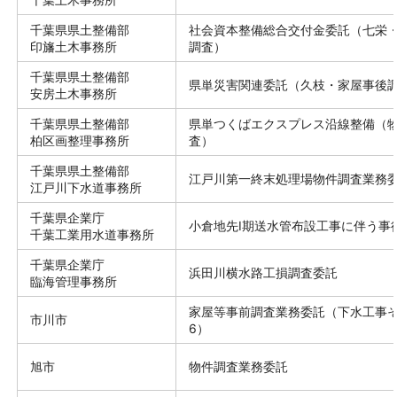
千葉県県土整備部
社会資本整備総合交付金委託（七栄
印旛土木事務所
調査）
千葉県県土整備部
県単災害関連委託（久枝・家屋事後
安房土木事務所
千葉県県土整備部
県単つくばエクスプレス沿線整備（
柏区画整理事務所
査）
千葉県県土整備部
江戸川第一終末処理場物件調査業務
江戸川下水道事務所
千葉県企業庁
小倉地先Ⅰ期送水管布設工事に伴う事
千葉工業用水道事務所
千葉県企業庁
浜田川横水路工損調査委託
臨海管理事務所
家屋等事前調査業務委託（下水工事
市川市
6）
旭市
物件調査業務委託