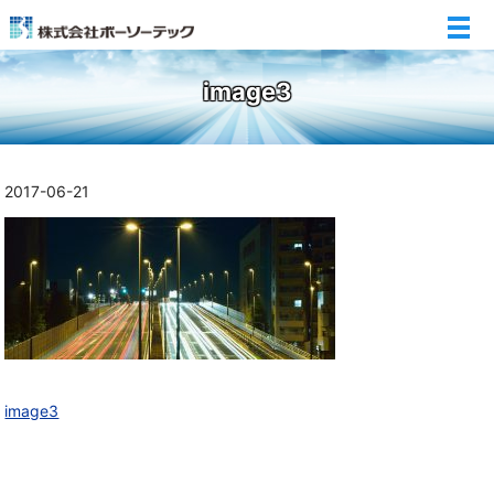
メ
image3
2017-06-21
image3