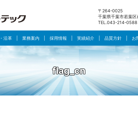
〒264-0025
千葉県千葉市若葉区都
TEL.043-214-0588
・沿革
業務案内
採用情報
実績紹介
品質方針
お
flag_cn