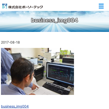
メ
business_img004
2017-08-18
business_img004