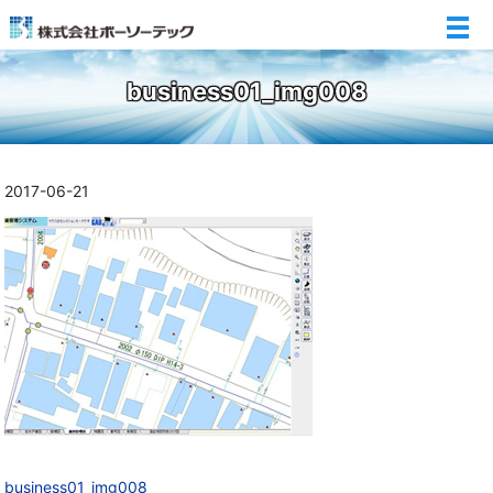
メ
business01_img008
2017-06-21
business01_img008